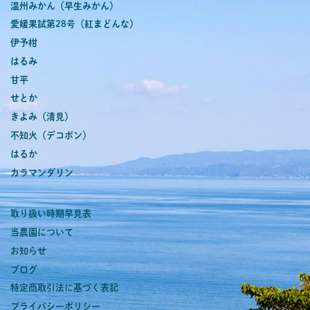
温州みかん（早生みかん）
愛媛果試第28号（紅まどんな）
伊予柑
はるみ
甘平
せとか
きよみ（清見）
不知火（デコポン）
はるか
カラマンダリン
取り扱い時期早見表
当農園について
お知らせ
ブログ
特定商取引法に基づく表記
プライバシーポリシー